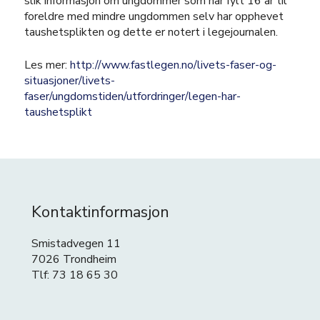
slik informasjon om ungdommer som har fylt 16 år til
foreldre med mindre ungdommen selv har opphevet
taushetsplikten og dette er notert i legejournalen.
Les mer:
http://www.fastlegen.no/livets-faser-og-
situasjoner/livets-
faser/ungdomstiden/utfordringer/legen-har-
taushetsplikt
Kontaktinformasjon
Smistadvegen 11
7026 Trondheim
Tlf: 73 18 65 30