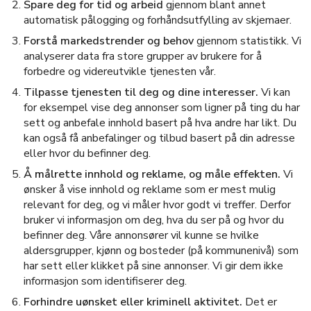
Spare deg for tid og arbeid
gjennom blant annet
automatisk pålogging og forhåndsutfylling av skjemaer.
Forstå markedstrender og behov
gjennom statistikk. Vi
analyserer data fra store grupper av brukere for å
forbedre og videreutvikle tjenesten vår.
Tilpasse tjenesten til deg og dine interesser.
Vi kan
for eksempel vise deg annonser som ligner på ting du har
sett og anbefale innhold basert på hva andre har likt. Du
kan også få anbefalinger og tilbud basert på din adresse
eller hvor du befinner deg.
Å målrette innhold og reklame, og måle effekten.
Vi
ønsker å vise innhold og reklame som er mest mulig
relevant for deg, og vi måler hvor godt vi treffer. Derfor
bruker vi informasjon om deg, hva du ser på og hvor du
befinner deg. Våre annonsører vil kunne se hvilke
aldersgrupper, kjønn og bosteder (på kommunenivå) som
har sett eller klikket på sine annonser. Vi gir dem ikke
informasjon som identifiserer deg.
Forhindre uønsket eller kriminell aktivitet.
Det er