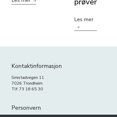
Les mer
prøver
Les mer
Kontaktinformasjon
Smistadvegen 11
7026 Trondheim
Tlf: 73 18 65 30
Personvern